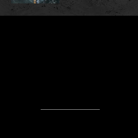
JETZT ERHÄLTLICH BEI
Adresse
Power Force AG
Alpweg 4
5103 Möriken